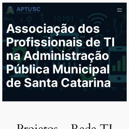
Pular
para
o
Associação dos
conteúdo
Profissionais de TI
na Administração
Pública Municipal
de Santa Catarina
Projetos – Rede TI