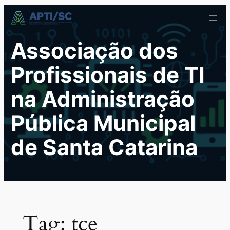
Pular
para
o
Associação dos
conteúdo
Profissionais de TI
na Administração
Pública Municipal
de Santa Catarina
Tag:
tce